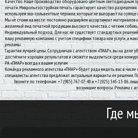
Качество. Наше производство оборудовано цветным светодиодным п
печати. Микропьезоструйная печать гарантирует качество разрешения 
используем эко-сольвентные чернила, которые не выгорают на солнце
Мы не стоим на месте: постоянно расширяем ассортимент материалов 
желаемый вид печатной продукции высокого качества, с четким соблю
Индивидуальный подход. Для нас не существует стандартных решений
вашу рекламную компанию с учетом специфики товара или услуги, а м
рекламы.
Гарантия лучшей цены. Сотрудничая с агентством «ПИАР», вы на деле 
достигните хороших результатов и сможете выделиться среди конкур
РА «ПИАР» всегда к вашим услугам
Команда рекламного агентства «ПИАР» будет рада видеть вас в числе 
специалисты агентства предложат актуальные варианты ее решения. 
Звоните по телефонам: +7 (985) 767-07-48 и +7 (925) 545-13-86, п
возникшие вопросы. Реклама с а
Где м